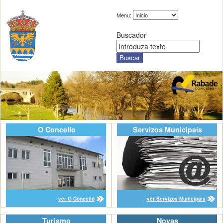
Menu:
Buscador
O Concello
Servizos Municipais
ver O Concello
ver Servizos Municipais
Turismo
Novas