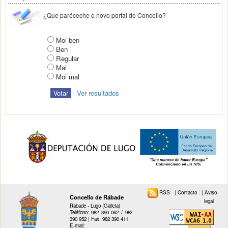
¿Que paréceche o novo portal do Concello?
Moi ben
Ben
Regular
Mal
Moi mal
Ver resultados
RSS
|
Contacto
|
Aviso
Concello de Rábade
legal
Rábade - Lugo (Galicia)
Teléfono: 982 390 062 / 982
390 952 | Fax: 982 390 411
E-mail: