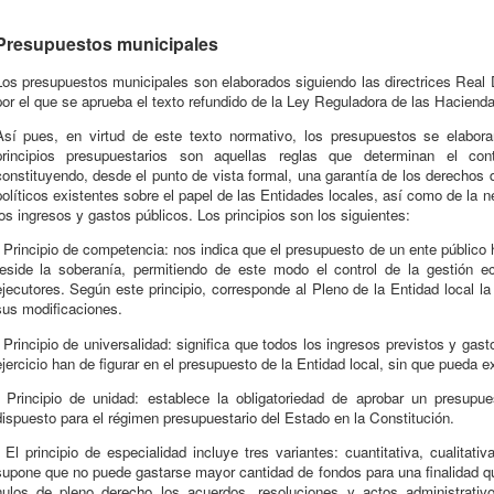
Presupuestos municipales
Los presupuestos municipales son elaborados siguiendo las directrices Real 
por el que se aprueba el texto refundido de la Ley Reguladora de las Haciend
Así pues, en virtud de este texto normativo, los presupuestos se elabora
principios presupuestarios son aquellas reglas que determinan el co
constituyendo, desde el punto de vista formal, una garantía de los derechos d
políticos existentes sobre el papel de las Entidades locales, así como de la 
los ingresos y gastos públicos. Los principios son los siguientes:
- Principio de competencia: nos indica que el presupuesto de un ente público 
reside la soberanía, permitiendo de este modo el control de la gestión 
ejecutores. Según este principio, corresponde al Pleno de la Entidad local 
sus modificaciones.
- Principio de universalidad: significa que todos los ingresos previstos y ga
ejercicio han de figurar en el presupuesto de la Entidad local, sin que pueda e
- Principio de unidad: establece la obligatoriedad de aprobar un presupu
dispuesto para el régimen presupuestario del Estado en la Constitución.
- El principio de especialidad incluye tres variantes: cuantitativa, cualitati
supone que no puede gastarse mayor cantidad de fondos para una finalidad q
nulos de pleno derecho los acuerdos, resoluciones y actos administrativ