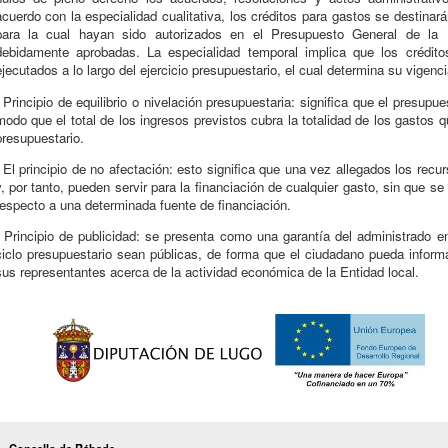
acuerdo con la especialidad cualitativa, los créditos para gastos se destinar
para la cual hayan sido autorizados en el Presupuesto General de la 
debidamente aprobadas. La especialidad temporal implica que los crédit
ejecutados a lo largo del ejercicio presupuestario, el cual determina su vigenci
- Principio de equilibrio o nivelación presupuestaria: significa que el presup
modo que el total de los ingresos previstos cubra la totalidad de los gastos 
presupuestario.
- El principio de no afectación: esto significa que una vez allegados los recu
y, por tanto, pueden servir para la financiación de cualquier gasto, sin que se
respecto a una determinada fuente de financiación.
- Principio de publicidad: se presenta como una garantía del administrado e
ciclo presupuestario sean públicas, de forma que el ciudadano pueda inform
sus representantes acerca de la actividad económica de la Entidad local.