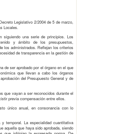
Decreto Legislativo 2/2004 de 5 de marzo,
as Locales.
n siguiendo una serie de principios. Los
ntenido y ámbito de los presupuestos,
e los administrados. Reflejan los criterios
necesidad de transparencia en la gestión de
ha de ser aprobado por el órgano en el que
económica que llevan a cabo los órganos
la aprobación del Presupuesto General y de
stos que vayan a ser reconocidos durante el
xistir previa compensación entre ellos.
esto único anual, en consonancia con lo
va y temporal. La especialidad cuantitativa
ue aquella que haya sido aprobada, siendo
os que infrinjan la expresada norma. De