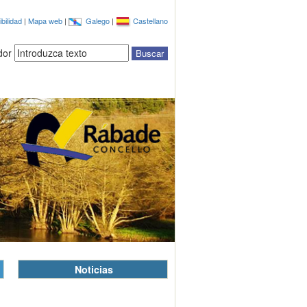
bilidad
|
Mapa web
|
Galego
|
Castellano
dor
Noticias