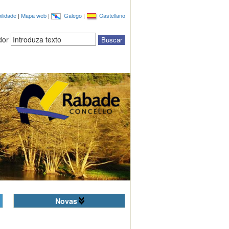
ilidade
|
Mapa web
|
Galego
|
Castellano
dor
Novas