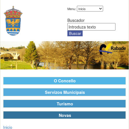
Menu:
Buscador
O Concello
Servizos Municipais
Turismo
Novas
Inicio